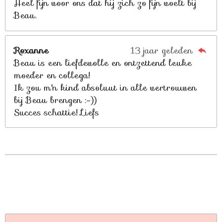
Heel fijn voor ons dat hij zich zo fijn voelt bij
Beau.
Roxanne
13 jaar geleden
Beau is een liefdevolle en ontzettend leuke
moeder en collega!
Ik zou m'n kind absoluut in alle vertrouwen
bij Beau brengen :-))
Succes schattie! Liefs