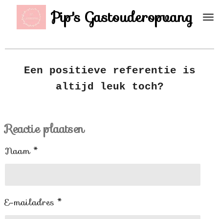
Ga
Pip's Gastouderopvang
direct
naar
de
hoofdinhoud
Een positieve referentie is
altijd leuk toch?
Reactie plaatsen
Naam *
E-mailadres *